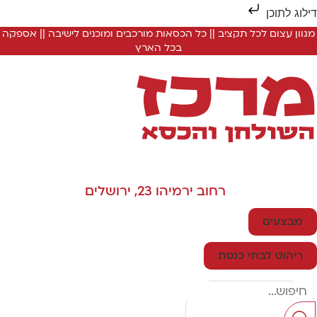
ילוג לתוכן
מגוון עצום לכל תקציב || כל הכסאות מורכבים ומוכנים לישיבה || אספקה
בכל הארץ
רחוב ירמיהו 23, ירושלים
מבצעים
ריהוט לבתי כנסת
Searc
..