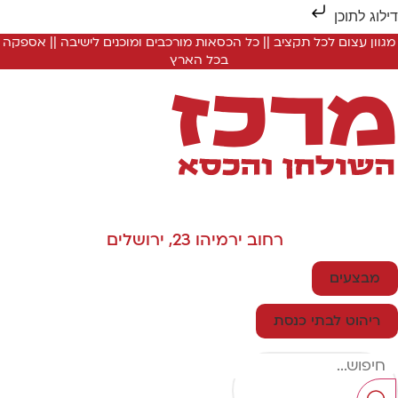
ילוג לתוכן
מגוון עצום לכל תקציב || כל הכסאות מורכבים ומוכנים לישיבה || אספקה
בכל הארץ
רחוב ירמיהו 23, ירושלים
מבצעים
ריהוט לבתי כנסת
Searc
..