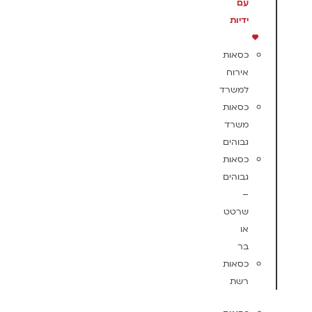
עם
ידיות
כסאות
אירוח
למשרד
כסאות
משרד
גבוהים
כסאות
גבוהים
–
שרטט
או
בר
כסאות
רשת