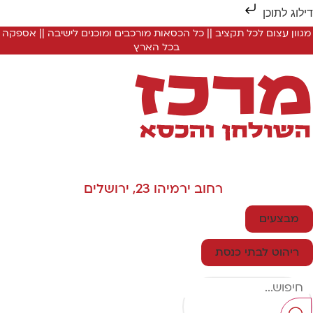
ילוג לתוכן
מגוון עצום לכל תקציב || כל הכסאות מורכבים ומוכנים לישיבה || אספקה
בכל הארץ
רחוב ירמיהו 23, ירושלים
מבצעים
ריהוט לבתי כנסת
Searc
..