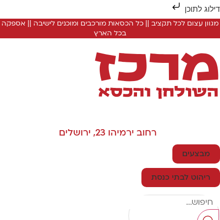
ילוג לתוכן
מגוון עצום לכל תקציב || כל הכסאות מורכבים ומוכנים לישיבה || אספקה
בכל הארץ
רחוב ירמיהו 23, ירושלים
מבצעים
ריהוט לבתי כנסת
Searc
..