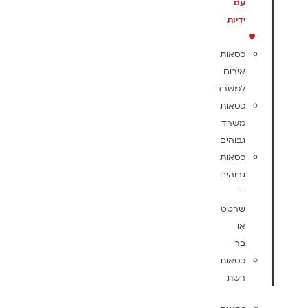
עם
ידיות
כסאות
אירוח
למשרד
כסאות
משרד
גבוהים
כסאות
גבוהים
–
שרטט
או
בר
כסאות
רשת