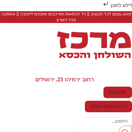
ילוג לתוכן
מגוון עצום לכל תקציב || כל הכסאות מורכבים ומוכנים לישיבה || אספקה
בכל הארץ
רחוב ירמיהו 23, ירושלים
מבצעים
ריהוט לבתי כנסת
Searc
..