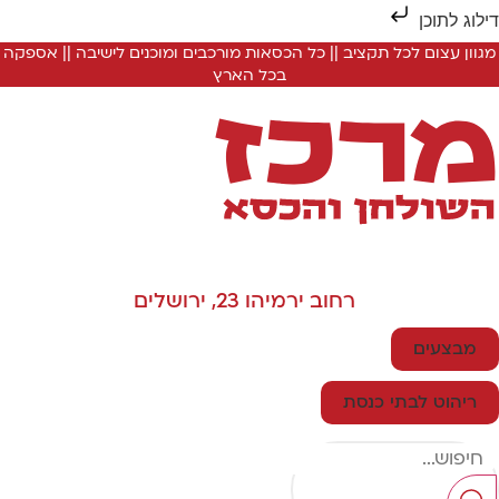
ילוג לתוכן
מגוון עצום לכל תקציב || כל הכסאות מורכבים ומוכנים לישיבה || אספקה
בכל הארץ
רחוב ירמיהו 23, ירושלים
מבצעים
ריהוט לבתי כנסת
Searc
..