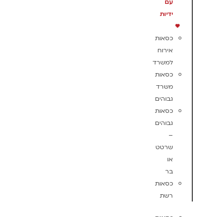
עם
ידיות
כסאות
אירוח
למשרד
כסאות
משרד
גבוהים
כסאות
גבוהים
–
שרטט
או
בר
כסאות
רשת