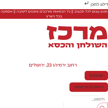
ילוג לתוכן
מגוון עצום לכל תקציב || כל הכסאות מורכבים ומוכנים לישיבה || אספקה
בכל הארץ
רחוב ירמיהו 23, ירושלים
מבצעים
ריהוט לבתי כנסת
Searc
..