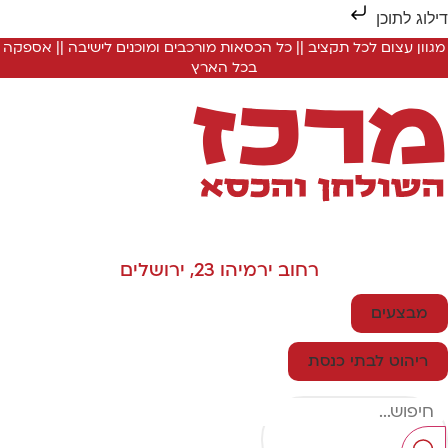
ילוג לתוכן
מגוון עצום לכל תקציב || כל הכסאות מורכבים ומוכנים לישיבה || אספקה
בכל הארץ
רחוב ירמיהו 23, ירושלים
מבצעים
ריהוט לבתי כנסת
Searc
..