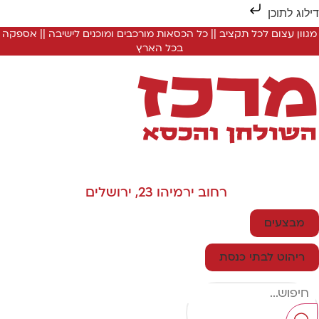
ילוג לתוכן
מגוון עצום לכל תקציב || כל הכסאות מורכבים ומוכנים לישיבה || אספקה
בכל הארץ
רחוב ירמיהו 23, ירושלים
מבצעים
ריהוט לבתי כנסת
Searc
..