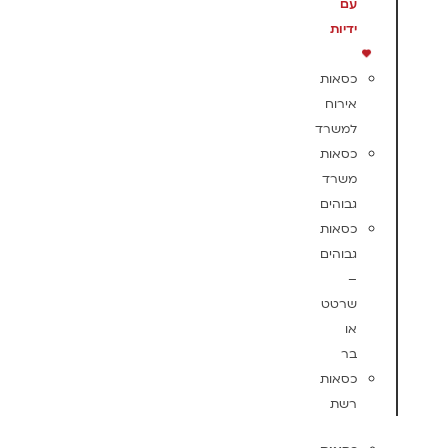
עם
ידיות
כסאות
אירוח
למשרד
כסאות
משרד
גבוהים
כסאות
גבוהים
–
שרטט
או
בר
כסאות
רשת