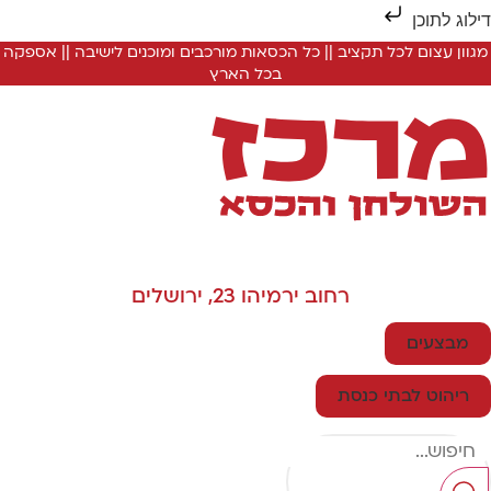
ילוג לתוכן
מגוון עצום לכל תקציב || כל הכסאות מורכבים ומוכנים לישיבה || אספקה
בכל הארץ
רחוב ירמיהו 23, ירושלים
מבצעים
ריהוט לבתי כנסת
Searc
..