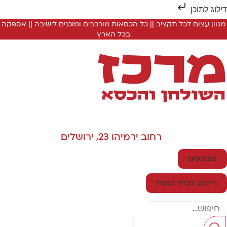
ילוג לתוכן
מגוון עצום לכל תקציב || כל הכסאות מורכבים ומוכנים לישיבה || אספקה
בכל הארץ
רחוב ירמיהו 23, ירושלים
מבצעים
ריהוט לבתי כנסת
Searc
..