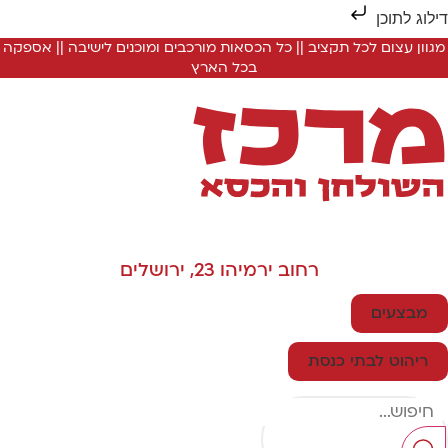
ילוג לתוכן
מגוון עצום לכל תקציב || כל הכסאות מורכבים ומוכנים לישיבה || אספקה
בכל הארץ
רחוב ירמיהו 23, ירושלים
מבצעים
ריהוט לבתי כנסת
Searc
..