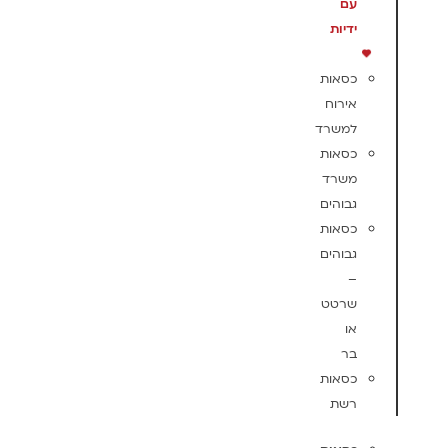
עם
ידיות
כסאות
אירוח
למשרד
כסאות
משרד
גבוהים
כסאות
גבוהים
–
שרטט
או
בר
כסאות
רשת