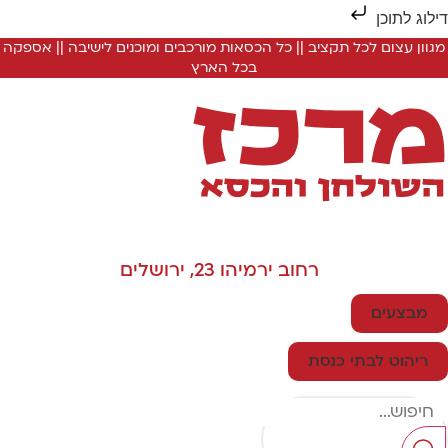
ילוג לתוכן
מגוון עצום לכל תקציב || כל הכסאות מורכבים ומוכנים לישיבה || אספקה
בכל הארץ
רחוב ירמיהו 23, ירושלים
מבצעים
ריהוט לבתי כנסת
Searc
..