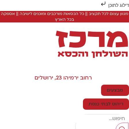
ילוג לתוכן
מגוון עצום לכל תקציב || כל הכסאות מורכבים ומוכנים לישיבה || אספקה
בכל הארץ
רחוב ירמיהו 23, ירושלים
מבצעים
ריהוט לבתי כנסת
Searc
..