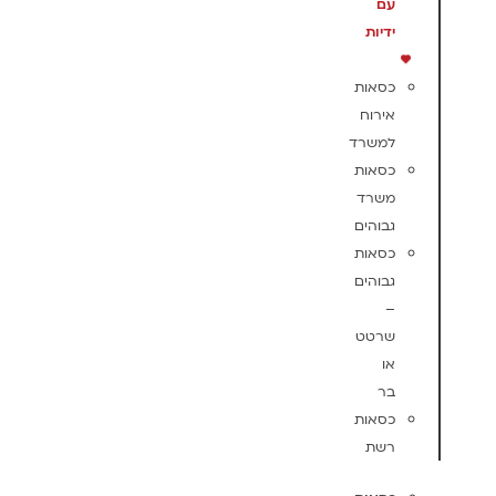
עם
ידיות
כסאות
אירוח
למשרד
כסאות
משרד
גבוהים
כסאות
גבוהים
–
שרטט
או
בר
כסאות
רשת