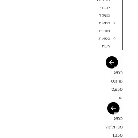
מנהלים
לכבדי
משקל
כסאות
מזכירה
כסאות
רשת
נט
2
לינה
1