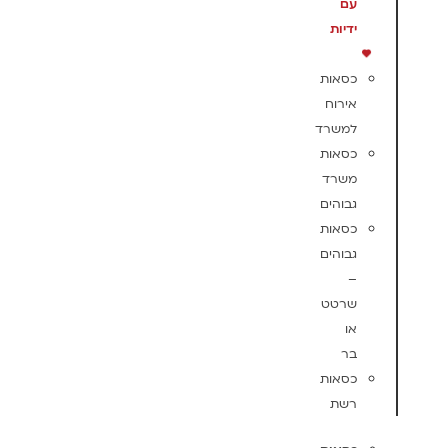
עם
ידיות
כסאות
אירוח
למשרד
כסאות
משרד
גבוהים
כסאות
גבוהים
–
שרטט
או
בר
כסאות
רשת