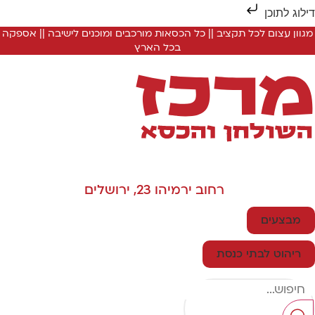
ילוג לתוכן
מגוון עצום לכל תקציב || כל הכסאות מורכבים ומוכנים לישיבה || אספקה
בכל הארץ
רחוב ירמיהו 23, ירושלים
מבצעים
ריהוט לבתי כנסת
Searc
..