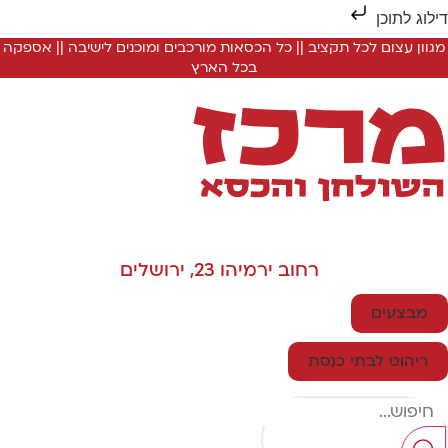
ילוג לתוכן
מגוון עצום לכל תקציב || כל הכסאות מורכבים ומוכנים לישיבה || אספקה
בכל הארץ
רחוב ירמיהו 23, ירושלים
מבצעים
ריהוט לבתי כנסת
Searc
..