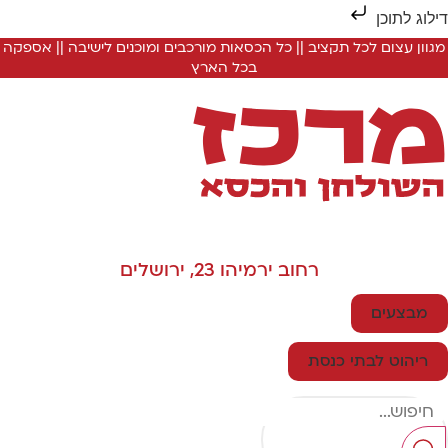
ילוג לתוכן
מגוון עצום לכל תקציב || כל הכסאות מורכבים ומוכנים לישיבה || אספקה
בכל הארץ
רחוב ירמיהו 23, ירושלים
מבצעים
ריהוט לבתי כנסת
Searc
..