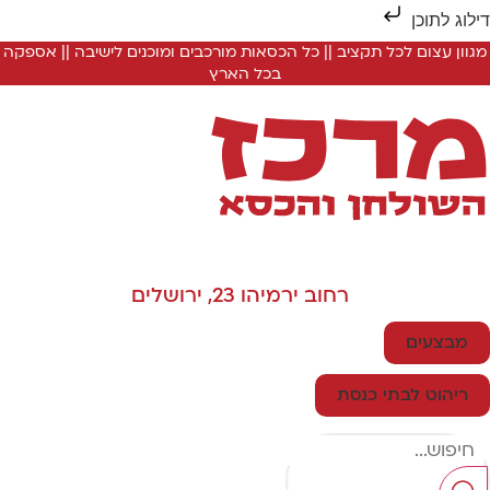
ילוג לתוכן
מגוון עצום לכל תקציב || כל הכסאות מורכבים ומוכנים לישיבה || אספקה
בכל הארץ
רחוב ירמיהו 23, ירושלים
מבצעים
ריהוט לבתי כנסת
Searc
..