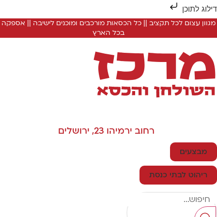
ילוג לתוכן
מגוון עצום לכל תקציב || כל הכסאות מורכבים ומוכנים לישיבה || אספקה
בכל הארץ
רחוב ירמיהו 23, ירושלים
מבצעים
ריהוט לבתי כנסת
Searc
..