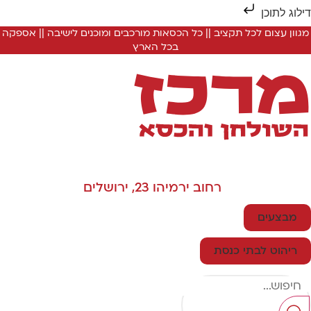
ילוג לתוכן
מגוון עצום לכל תקציב || כל הכסאות מורכבים ומוכנים לישיבה || אספקה
בכל הארץ
רחוב ירמיהו 23, ירושלים
מבצעים
ריהוט לבתי כנסת
Searc
..