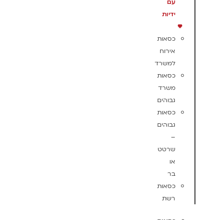
עם
ידיות
כסאות
אירוח
למשרד
כסאות
משרד
גבוהים
כסאות
גבוהים
–
שרטט
או
בר
כסאות
רשת