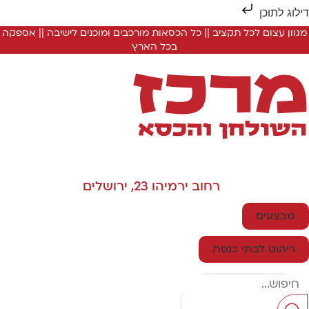
ילוג לתוכן
מגוון עצום לכל תקציב || כל הכסאות מורכבים ומוכנים לישיבה || אספקה
בכל הארץ
רחוב ירמיהו 23, ירושלים
מבצעים
ריהוט לבתי כנסת
Searc
..