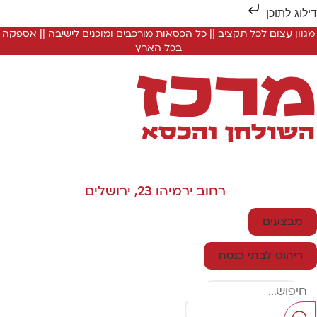
ילוג לתוכן
מגוון עצום לכל תקציב || כל הכסאות מורכבים ומוכנים לישיבה || אספקה
בכל הארץ
רחוב ירמיהו 23, ירושלים
מבצעים
ריהוט לבתי כנסת
Searc
..