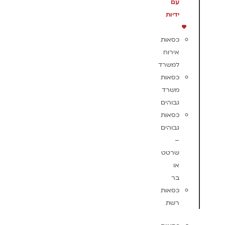
עם
ידיות
כסאות
אירוח
למשרד
כסאות
משרד
גבוהים
כסאות
גבוהים
–
שרטט
או
בר
כסאות
רשת