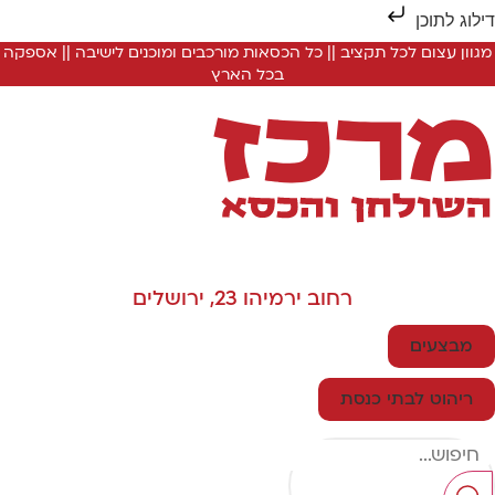
ילוג לתוכן
מגוון עצום לכל תקציב || כל הכסאות מורכבים ומוכנים לישיבה || אספקה
בכל הארץ
רחוב ירמיהו 23, ירושלים
מבצעים
ריהוט לבתי כנסת
Searc
..