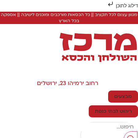
ילוג לתוכן
מגוון עצום לכל תקציב || כל הכסאות מורכבים ומוכנים לישיבה || אספקה
בכל הארץ
רחוב ירמיהו 23, ירושלים
מבצעים
ריהוט לבתי כנסת
Searc
..