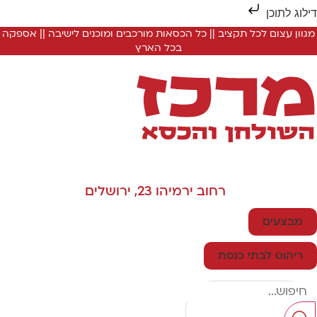
ילוג לתוכן
מגוון עצום לכל תקציב || כל הכסאות מורכבים ומוכנים לישיבה || אספקה
בכל הארץ
רחוב ירמיהו 23, ירושלים
מבצעים
ריהוט לבתי כנסת
Searc
..