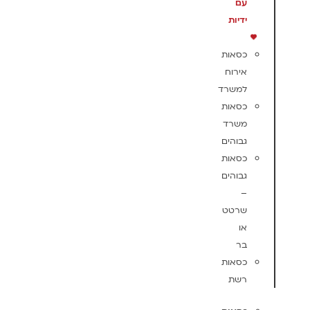
עם
ידיות
כסאות
אירוח
למשרד
כסאות
משרד
גבוהים
כסאות
גבוהים
–
שרטט
או
בר
כסאות
רשת