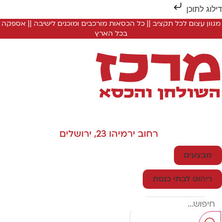
ילוג לתוכן
מגוון עצום לכל תקציב || כל הכסאות מורכבים ומוכנים לישיבה || אספקה
בכל הארץ
רחוב ירמיהו 23, ירושלים
מבצעים
ריהוט לבתי כנסת
Searc
..