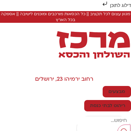
ילוג לתוכן
מגוון עצום לכל תקציב || כל הכסאות מורכבים ומוכנים לישיבה || אספקה
בכל הארץ
רחוב ירמיהו 23, ירושלים
מבצעים
ריהוט לבתי כנסת
Searc
..