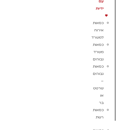
עם
ידיות
כסאות
אירוח
למשרד
כסאות
משרד
גבוהים
כסאות
גבוהים
–
שרטט
או
בר
כסאות
רשת