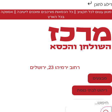
ילוג לתוכן
מגוון עצום לכל תקציב || כל הכסאות מורכבים ומוכנים לישיבה || אספקה
בכל הארץ
רחוב ירמיהו 23, ירושלים
מבצעים
ריהוט לבתי כנסת
Searc
..