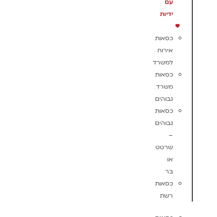
עם
ידיות
כסאות
אירוח
למשרד
כסאות
משרד
גבוהים
כסאות
גבוהים
–
שרטט
או
בר
כסאות
רשת